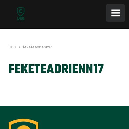
UEG
>
feketeadrienn17
FEKETEADRIENN17