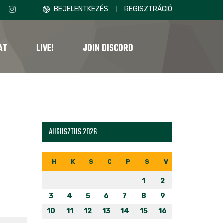
BEJELENTKEZÉS
REGISZTRÁCIÓ
AT
LIVE!
JOIN DISCORD
AUGUSZTUS 2026
H
K
S
C
P
S
V
1
2
3
4
5
6
7
8
9
10
11
12
13
14
15
16