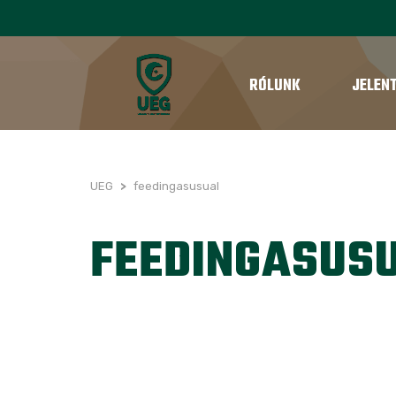
RÓLUNK
JELEN
UEG
>
feedingasusual
FEEDINGASUS