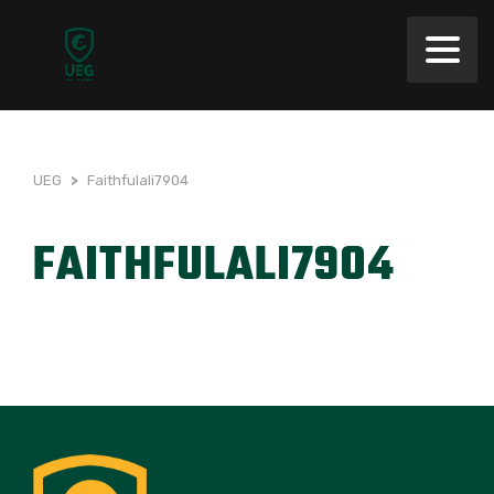
UEG
>
Faithfulali7904
FAITHFULALI7904