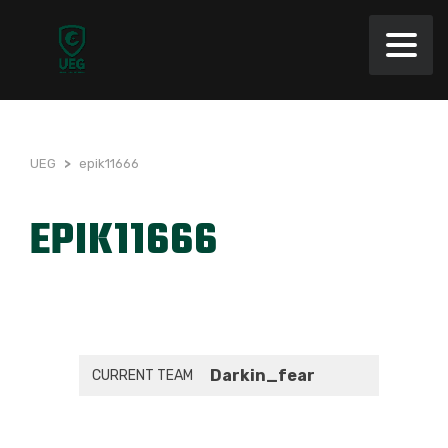
UEG
>
epik11666
EPIK11666
Darkin_fear
CURRENT TEAM