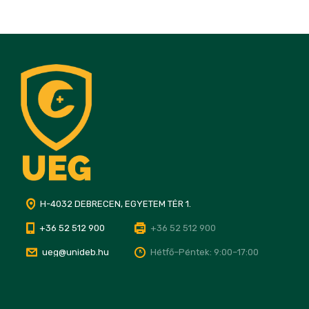
H-4032 DEBRECEN, EGYETEM TÉR 1.
+36 52 512 900
+36 52 512 900
ueg@unideb.hu
Hétfő–Péntek: 9:00–17:00