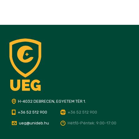
H-4032 DEBRECEN, EGYETEM TÉR 1.
+36 52 512 900
+36 52 512 900
ueg@unideb.hu
Hétfő–Péntek: 9:00–17:00