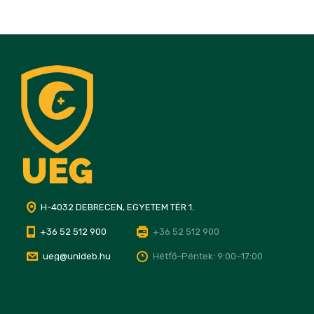
H-4032 DEBRECEN, EGYETEM TÉR 1.
+36 52 512 900
+36 52 512 900
ueg@unideb.hu
Hétfő–Péntek: 9:00–17:00