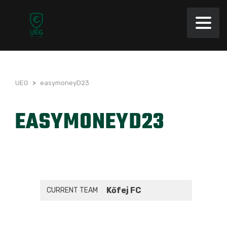
UEG
>
easymoneyD23
EASYMONEYD23
Kőfej FC
CURRENT TEAM