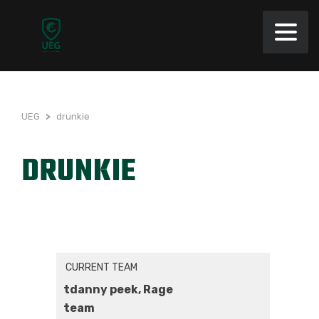
UEG
>
drunkie
DRUNKIE
CURRENT TEAM
tdanny peek, Rage
team