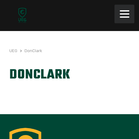
UEG
>
DonClark
DONCLARK