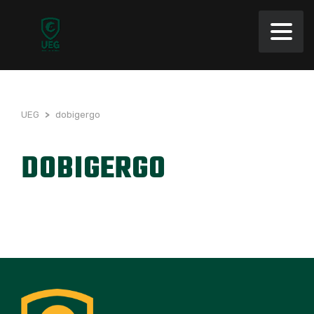
UEG
>
dobigergo
DOBIGERGO