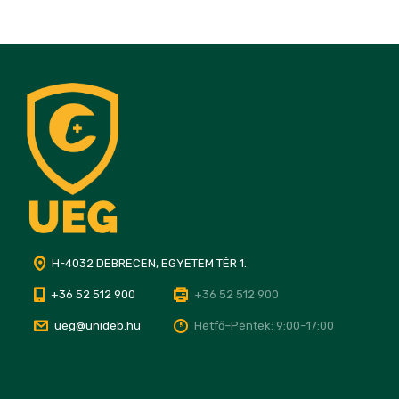
H-4032 DEBRECEN, EGYETEM TÉR 1.
+36 52 512 900
+36 52 512 900
ueg@unideb.hu
Hétfő–Péntek: 9:00–17:00