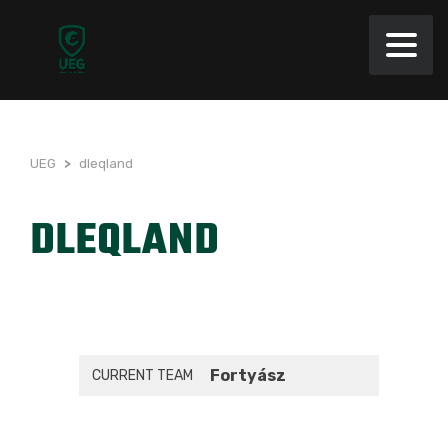
UEG
>
dleqland
DLEQLAND
Fortyász
CURRENT TEAM