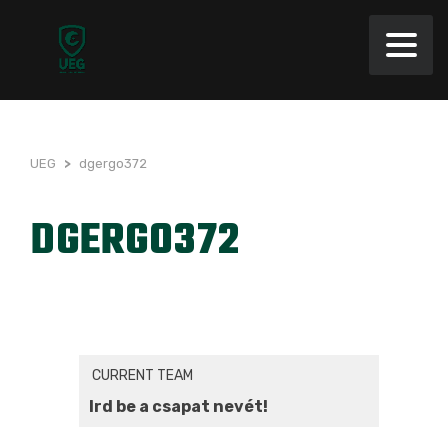
UEG
>
dgergo372
DGERGO372
CURRENT TEAM
Ird be a csapat nevét!