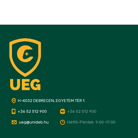
H-4032 DEBRECEN, EGYETEM TÉR 1.
+36 52 512 900
+36 52 512 900
ueg@unideb.hu
Hétfő–Péntek: 9:00–17:00