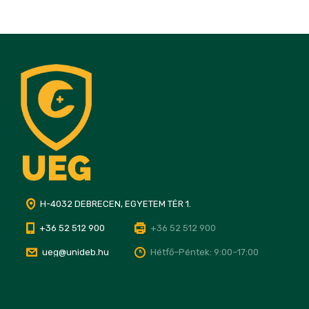
H-4032 DEBRECEN, EGYETEM TÉR 1.
+36 52 512 900
+36 52 512 900
ueg@unideb.hu
Hétfő–Péntek: 9:00–17:00