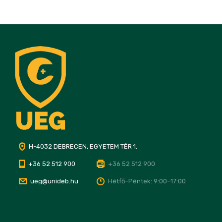
H-4032 DEBRECEN, EGYETEM TÉR 1.
+36 52 512 900
+36 52 512 900
ueg@unideb.hu
Hétfő–Péntek: 9:00–17:00