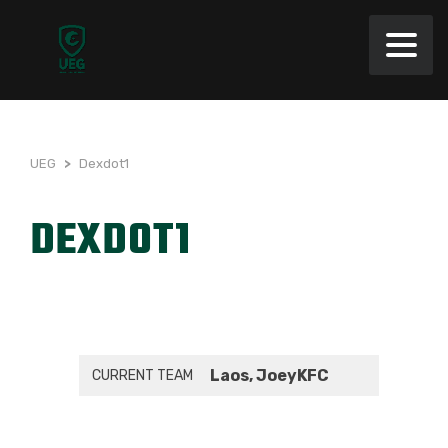
UEG
>
Dexdot1
DEXDOT1
Laos, JoeyKFC
CURRENT TEAM