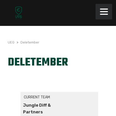
UEG
>
Deletember
DELETEMBER
CURRENT TEAM
Jungle Diff &
Partners