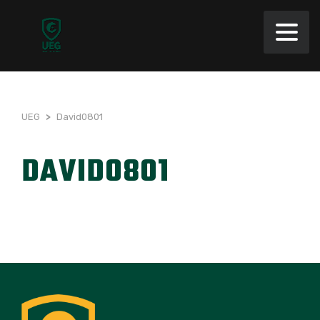
UEG
>
David0801
DAVID0801