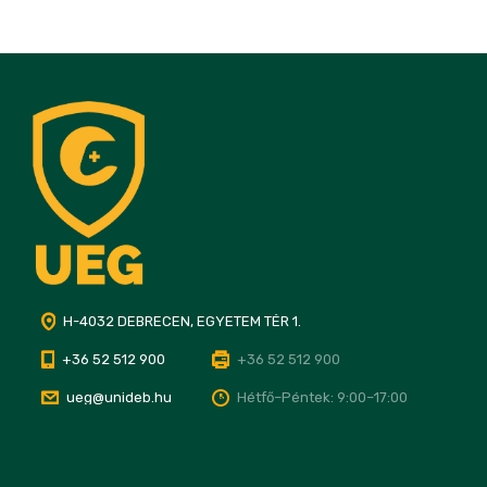
H-4032 DEBRECEN, EGYETEM TÉR 1.
+36 52 512 900
+36 52 512 900
ueg@unideb.hu
Hétfő–Péntek: 9:00–17:00