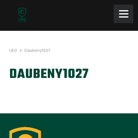
UEG
>
Daubeny1027
DAUBENY1027