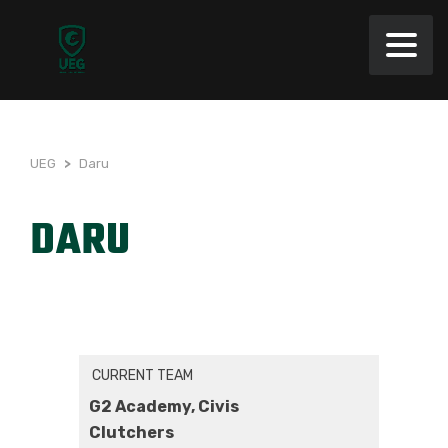
UEG
>
Daru
DARU
CURRENT TEAM
G2 Academy, Civis
Clutchers