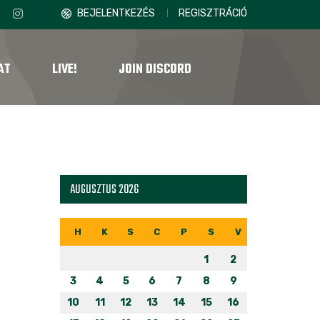
BEJELENTKEZÉS
REGISZTRÁCIÓ
AT
LIVE!
JOIN DISCORD
AUGUSZTUS 2026
H
K
S
C
P
S
V
1
2
3
4
5
6
7
8
9
10
11
12
13
14
15
16