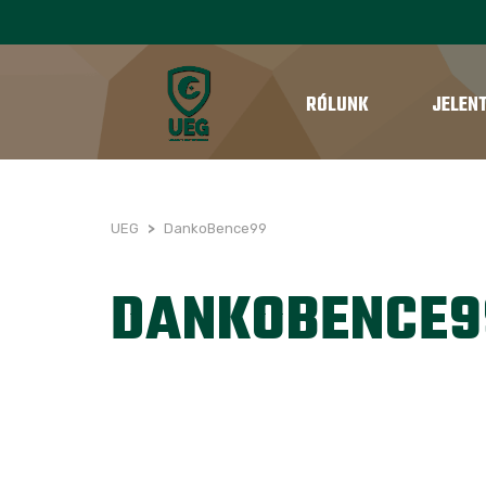
RÓLUNK
JELEN
UEG
>
DankoBence99
DANKOBENCE9