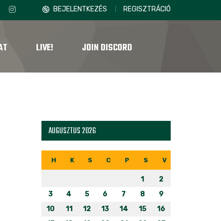
BEJELENTKEZÉS
REGISZTRÁCIÓ
AT
LIVE!
JOIN DISCORD
AUGUSZTUS 2026
H
K
S
C
P
S
V
1
2
3
4
5
6
7
8
9
10
11
12
13
14
15
16