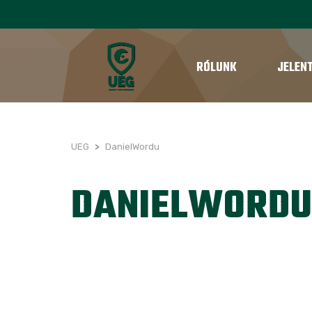
RÓLUNK
JELEN
UEG
>
DanielWordu
DANIELWORD