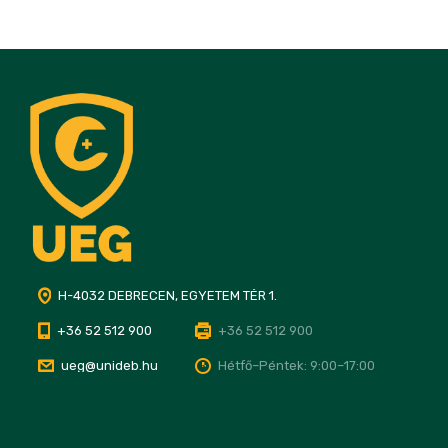
H-4032 DEBRECEN, EGYETEM TÉR 1.
+36 52 512 900
+36 52 512 900
ueg@unideb.hu
Hétfő–Péntek: 9:00–17:00