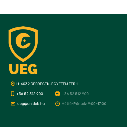
H-4032 DEBRECEN, EGYETEM TÉR 1.
+36 52 512 900
+36 52 512 900
ueg@unideb.hu
Hétfő–Péntek: 9:00–17:00