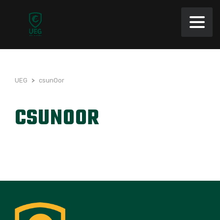
UEG
>
csunOor
CSUNOOR