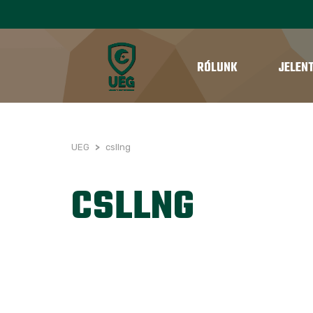
RÓLUNK
JELEN
UEG
>
csllng
CSLLNG