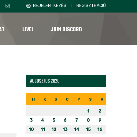
BEJELENTKEZÉS
REGISZTRÁCIÓ
AT
LIVE!
JOIN DISCORD
AUGUSZTUS 2026
H
K
S
C
P
S
V
1
2
3
4
5
6
7
8
9
10
11
12
13
14
15
16