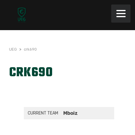
UEG
>
crk690
CRK690
Mboiz
CURRENT TEAM