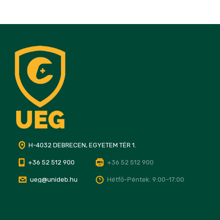
H-4032 DEBRECEN, EGYETEM TÉR 1.
+36 52 512 900
+36 52 512 900
ueg@unideb.hu
Hétfő–Péntek: 9:00–17:00