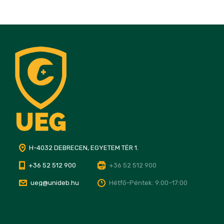
H-4032 DEBRECEN, EGYETEM TÉR 1.
+36 52 512 900
+36 52 512 900
ueg@unideb.hu
Hétfő–Péntek: 9:00–17:00