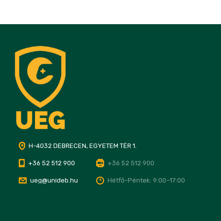
H-4032 DEBRECEN, EGYETEM TÉR 1.
+36 52 512 900
+36 52 512 900
ueg@unideb.hu
Hétfő–Péntek: 9:00–17:00