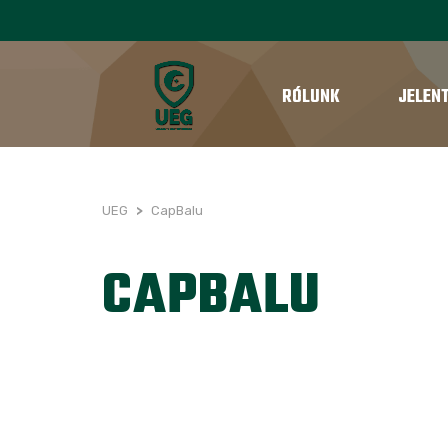
RÓLUNK
JELEN
UEG
>
CapBalu
CAPBALU