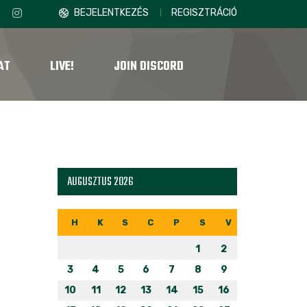
BEJELENTKEZÉS
REGISZTRÁCIÓ
AT
LIVE!
JOIN DISCORD
AUGUSZTUS 2026
H
K
S
C
P
S
V
1
2
3
4
5
6
7
8
9
10
11
12
13
14
15
16