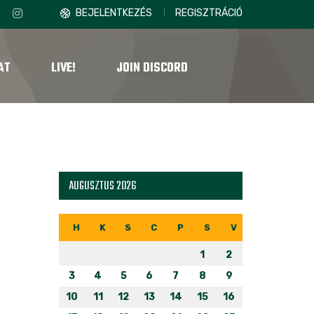
BEJELENTKEZÉS
REGISZTRÁCIÓ
AT
LIVE!
JOIN DISCORD
AUGUSZTUS 2026
H
K
S
C
P
S
V
1
2
3
4
5
6
7
8
9
10
11
12
13
14
15
16