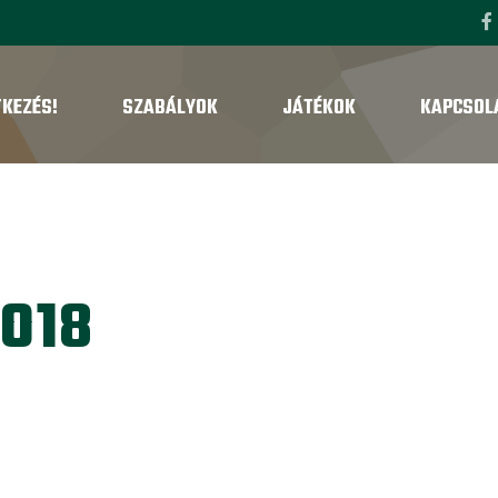
TKEZÉS!
SZABÁLYOK
JÁTÉKOK
KAPCSOL
O18