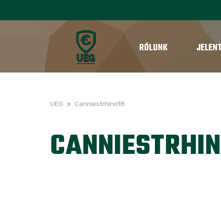
RÓLUNK
JELEN
UEG
>
Canniestrhino18
CANNIESTRHIN