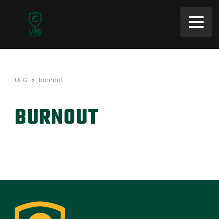
UEG
>
burnout
BURNOUT