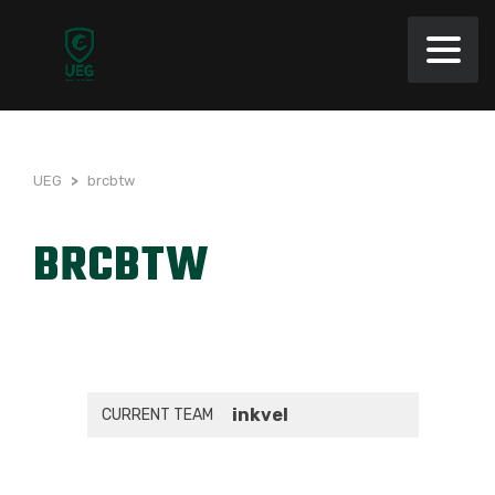
UEG
>
brcbtw
BRCBTW
inkvel
CURRENT TEAM