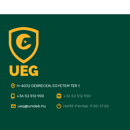
H-4032 DEBRECEN, EGYETEM TÉR 1.
+36 52 512 900
+36 52 512 900
ueg@unideb.hu
Hétfő–Péntek: 9:00–17:00