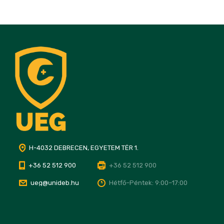
H-4032 DEBRECEN, EGYETEM TÉR 1.
+36 52 512 900
+36 52 512 900
ueg@unideb.hu
Hétfő–Péntek: 9:00–17:00