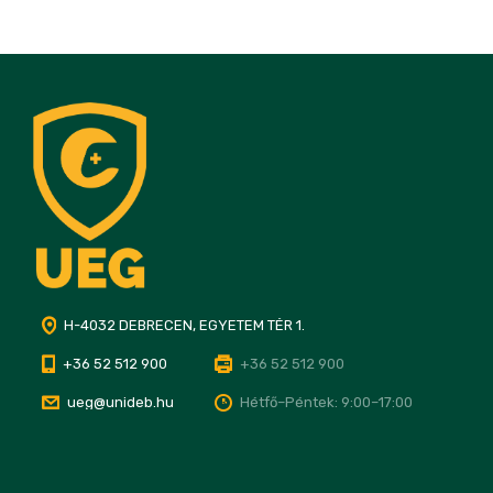
H-4032 DEBRECEN, EGYETEM TÉR 1.
+36 52 512 900
+36 52 512 900
ueg@unideb.hu
Hétfő–Péntek: 9:00–17:00