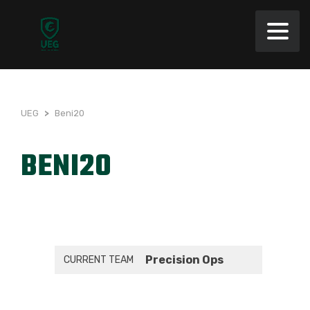
UEG
>
Beni20
BENI20
Precision Ops
CURRENT TEAM