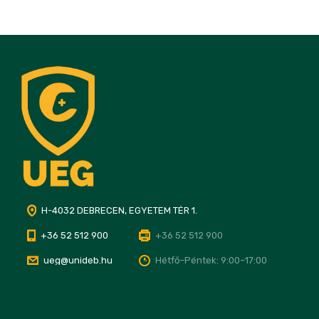
H-4032 DEBRECEN, EGYETEM TÉR 1.
+36 52 512 900
+36 52 512 900
ueg@unideb.hu
Hétfő–Péntek: 9:00–17:00