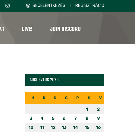
BEJELENTKEZÉS
REGISZTRÁCIÓ
AT
LIVE!
JOIN DISCORD
AUGUSZTUS 2026
H
K
S
C
P
S
V
1
2
3
4
5
6
7
8
9
10
11
12
13
14
15
16