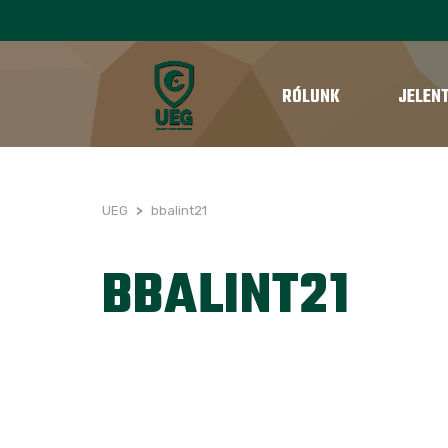
RÓLUNK
JELEN
UEG
>
bbalint21
BBALINT21