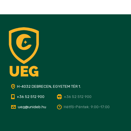
H-4032 DEBRECEN, EGYETEM TÉR 1.
+36 52 512 900
+36 52 512 900
ueg@unideb.hu
Hétfő–Péntek: 9:00–17:00