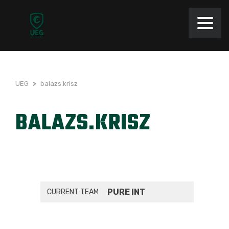
UEG
>
balazs.krisz
BALAZS.KRISZ
PURE INT
CURRENT TEAM