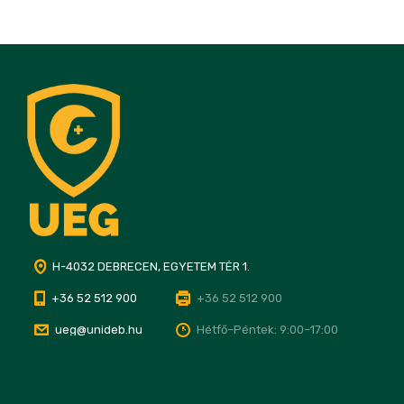
H-4032 DEBRECEN, EGYETEM TÉR 1.
+36 52 512 900
+36 52 512 900
ueg@unideb.hu
Hétfő–Péntek: 9:00–17:00