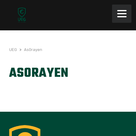
UEG
>
As0rayen
AS0RAYEN