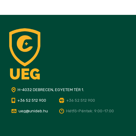
H-4032 DEBRECEN, EGYETEM TÉR 1.
+36 52 512 900
+36 52 512 900
ueg@unideb.hu
Hétfő–Péntek: 9:00–17:00