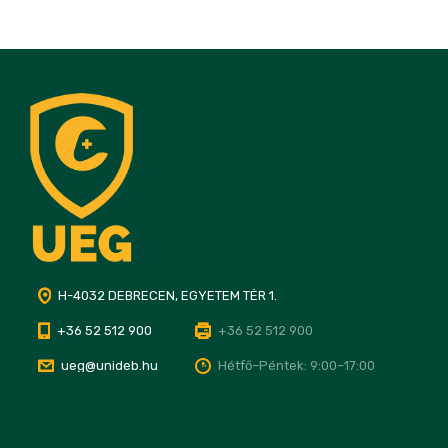
H-4032 DEBRECEN, EGYETEM TÉR 1.
+36 52 512 900
+36 52 512 900
ueg@unideb.hu
Hétfő–Péntek: 9:00–17:00