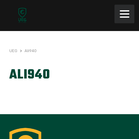
UEG
>
Ali940
ALI940