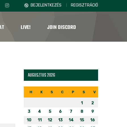
BEJELENTKEZÉS
REGISZTRÁCIÓ
AT
LIVE!
JOIN DISCORD
AUGUSZTUS 2026
H
K
S
C
P
S
V
1
2
3
4
5
6
7
8
9
10
11
12
13
14
15
16