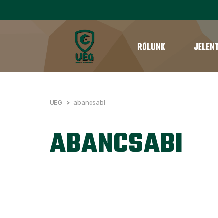
RÓLUNK
JELEN
UEG
>
abancsabi
ABANCSABI