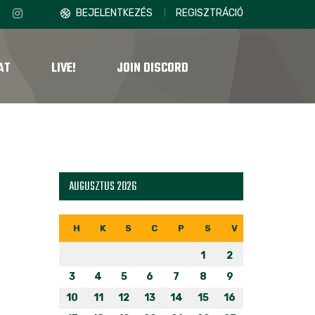
BEJELENTKEZÉS
REGISZTRÁCIÓ
AT
LIVE!
JOIN DISCORD
AUGUSZTUS 2026
H
K
S
C
P
S
V
1
2
3
4
5
6
7
8
9
10
11
12
13
14
15
16