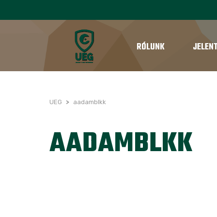
RÓLUNK
JELEN
UEG
>
aadamblkk
AADAMBLKK