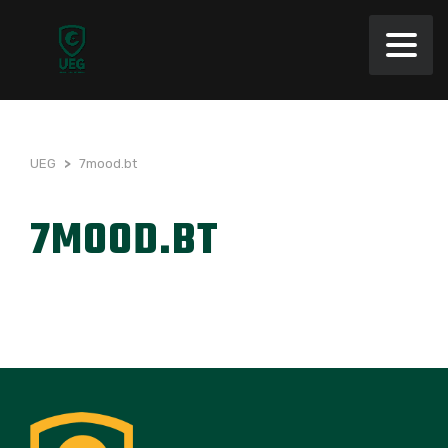
UEG
>
7mood.bt
7MOOD.BT