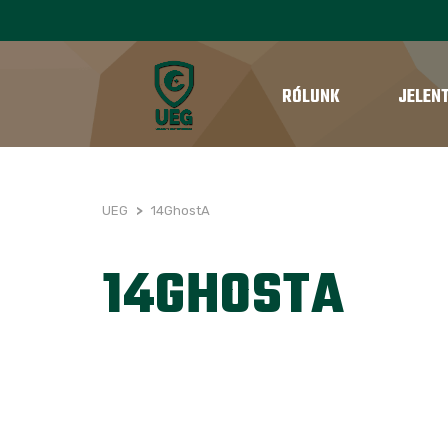
RÓLUNK
JELEN
UEG
>
14GhostA
14GHOSTA