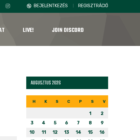
BEJELENTKEZÉS
REGISZTRÁCIÓ
AT
LIVE!
JOIN DISCORD
AUGUSZTUS 2026
H
K
S
C
P
S
V
1
2
3
4
5
6
7
8
9
10
11
12
13
14
15
16