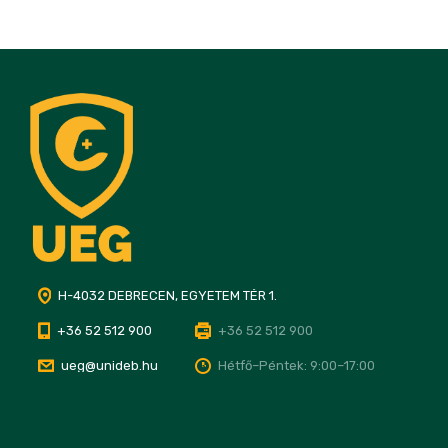
H-4032 DEBRECEN, EGYETEM TÉR 1.
+36 52 512 900
+36 52 512 900
ueg@unideb.hu
Hétfő–Péntek: 9:00–17:00