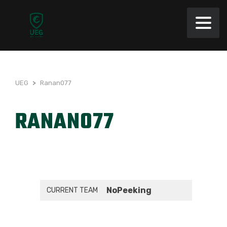
UEG
>
Ranan077
RANAN077
NoPeeking
CURRENT TEAM