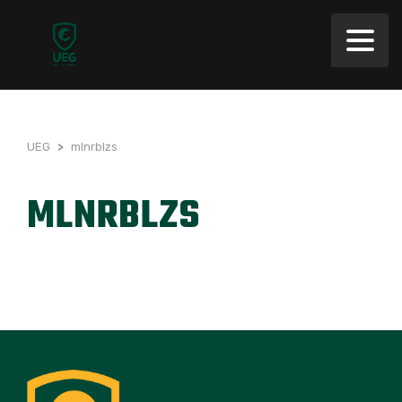
UEG
>
mlnrblzs
MLNRBLZS