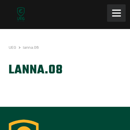
UEG
>
lanna.08
LANNA.08