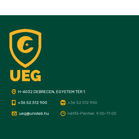
H-4032 DEBRECEN, EGYETEM TÉR 1.
+36 52 512 900
+36 52 512 900
ueg@unideb.hu
Hétfő–Péntek: 9:00–17:00