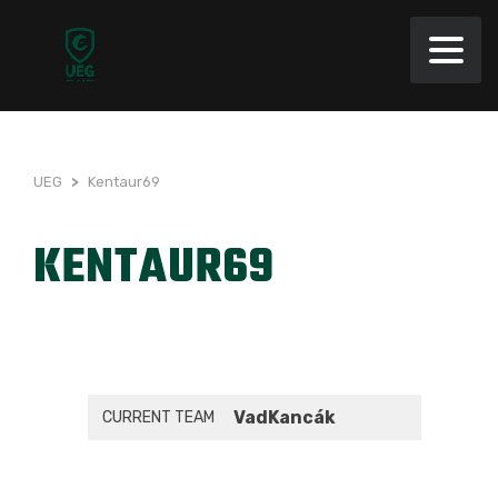
UEG
>
Kentaur69
KENTAUR69
VadKancák
CURRENT TEAM