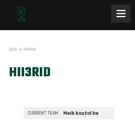
UEG
>
HiI3rid
HII3RID
Meik kostol be
CURRENT TEAM