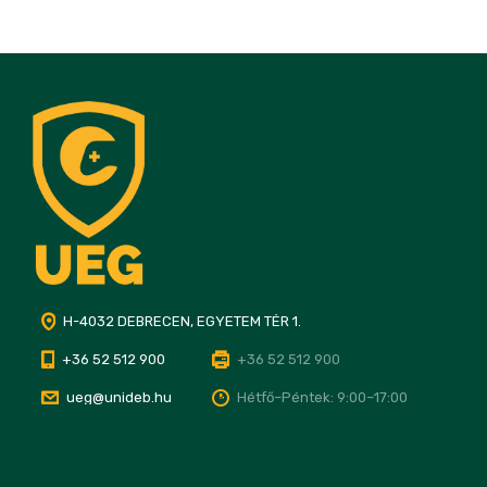
H-4032 DEBRECEN, EGYETEM TÉR 1.
+36 52 512 900
+36 52 512 900
ueg@unideb.hu
Hétfő–Péntek: 9:00–17:00